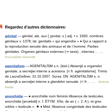
Regardez d'autres dictionnaires:
génital
— génital, ale, aux [ ʒenital, o ] adj. • v. 1560; nombres
génitaux v. 1378; lat. genitalis « qui engendre » ♦ Qui a rapport à
la reproduction sexuée des animaux et de l homme. Parties
génitales. Organes génitaux externes (⇒ sexe) , internes.… …
Encyclopédie Universelle
agenitalism
— AGENITALÍSM s.n. (biol.) Absenţă a organelor
genitale, a secreţiei interne a acestora. [< fr. agénitalisme]. Trimis
de LauraGellner, 31.10.2007. Sursa: DN AGENITALÍSM s. n.
absenţă a secreţiei interne a glandelor sexuale. (< fr.… …
Dicționar
Român
anorchidie
— ● anorchidie nom féminin Absence de testicules.
anorchidie [anɔʀkidi] n. f. ÉTYM. XXe; de an (→ 2. A ), et grec
orkhis « testicule ». ❖ ♦ Méd. Absence congénitale des testicules