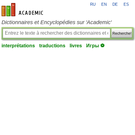
RU
EN
DE
ES
fr-academic.com
Dictionnaires et Encyclopédies sur 'Academic'
Recherche!
interprétations
traductions
livres
Игры ⚽