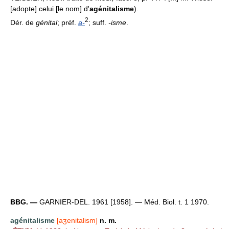
[adopte] celui [le nom] d'
agénitalisme
).
2
Dér. de
génital
; préf.
a-
; suff.
-isme
.
BBG. —
GARNIER-DEL. 1961 [1958]. — Méd. Biol. t. 1 1970.
agénitalisme
[aʒenitalism]
n. m.