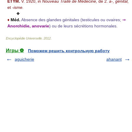
ÉTYM.
V. 1920, in
Nouveau Traité de Médecine,
de
2.
a-, génital,
et
-isme.
❖
♦
Méd.
Absence des glandes génitales (testicules ou ovaires;
⇒
Anorchidie, anovarie
) ou de leurs sécrétions hormonales.
Encyclopédie Universelle
.
2012
.
Игры ⚽
Поможем решить контрольную работу
aguicherie
ahanant