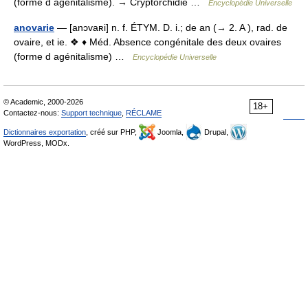
(forme d agénitalisme). → Cryptorchidie …
Encyclopédie Universelle
anovarie
— [anɔvaʀi] n. f. ÉTYM. D. i.; de an (→ 2. A ), rad. de
ovaire, et ie. ❖ ♦ Méd. Absence congénitale des deux ovaires
(forme d agénitalisme) …
Encyclopédie Universelle
© Academic, 2000-2026
18+
Contactez-nous:
Support technique
,
RÉCLAME
Dictionnaires exportation
, créé sur PHP,
Joomla,
Drupal,
WordPress, MODx.