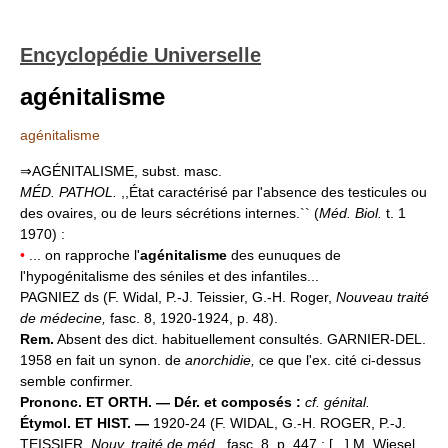
Encyclopédie Universelle
agénitalisme
agénitalisme
⇒AGÉNITALISME, subst. masc.
MÉD. PATHOL.
,,État caractérisé par l'absence des testicules ou
des ovaires, ou de leurs sécrétions internes.`` (
Méd. Biol.
t. 1
1970) :
•
... on rapproche l'
agénitalisme
des eunuques de
l'hypogénitalisme des séniles et des infantiles...
PAGNIEZ ds (F. Widal, P.-J. Teissier, G.-H. Roger,
Nouveau traité
de médecine,
fasc. 8, 1920-1924, p. 48).
Rem.
Absent des dict. habituellement consultés. GARNIER-DEL.
1958 en fait un synon. de
anorchidie,
ce que l'ex. cité ci-dessus
semble confirmer.
Prononc. ET ORTH. — Dér. et composés :
cf. génital.
Étymol. ET HIST. —
1920-24 (F. WIDAL, G.-H. ROGER, P.-J.
TEISSIER,
Nouv. traité de méd.,
fasc. 8, p. 447 : [...] M. Wiesel